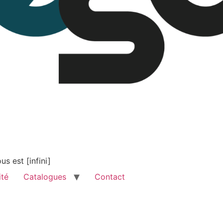
s est [infini]
ité
Catalogues
Contact