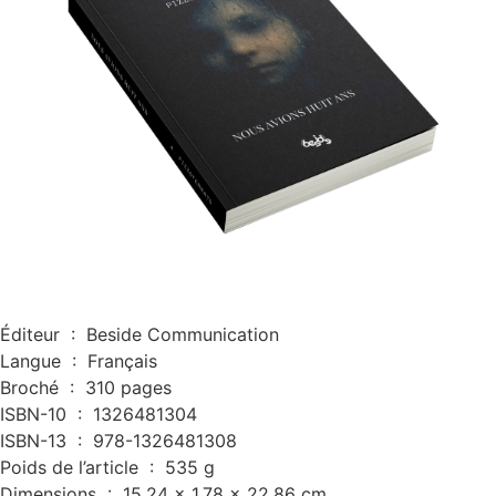
Éditeur ‏ : ‎
Beside Communication
Langue ‏ : ‎
Français
Broché ‏ : ‎
310 pages
ISBN-10 ‏ : ‎
1326481304
ISBN-13 ‏ : ‎
978-1326481308
Poids de l’article ‏ : ‎
535 g
Dimensions ‏ : ‎
15.24 x 1.78 x 22.86 cm